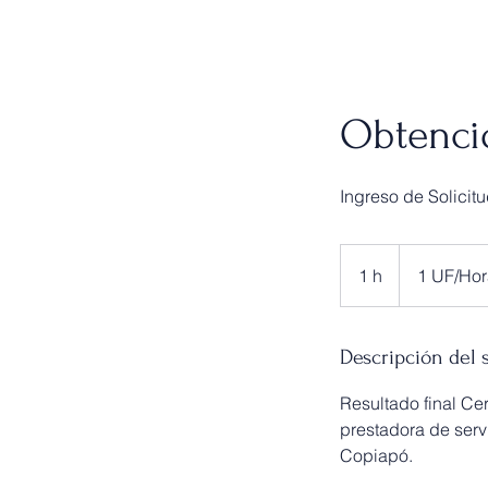
Obtenció
Ingreso de Solicitu
1
UF/Hora
1 h
1
1 UF/Hor
Descripción del 
Resultado final Cer
prestadora de servi
Copiapó.