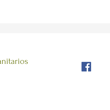
a
anitarios